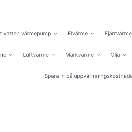
ft vatten värmepump
Elvärme
Fjärrvärme
rme
Luftvärme
Markvärme
Olja
Spara in på uppvärmningskostnad