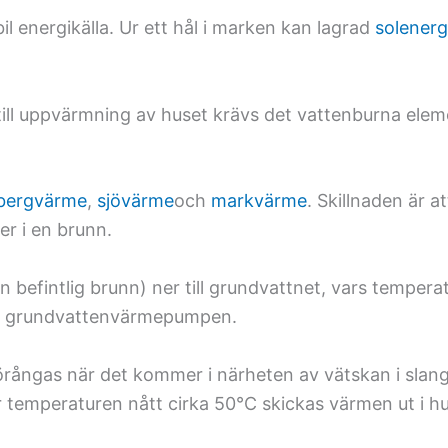
l energikälla. Ur ett hål i marken kan lagrad
solenerg
ll uppvärmning av huset krävs det vattenburna elemen
bergvärme
,
sjövärme
och
markvärme
. Skillnaden är 
er i en brunn.
 befintlig brunn) ner till grundvattnet, vars temperat
ill grundvattenvärmepumpen.
ångas när det kommer i närheten av vätskan i slang
är temperaturen nått cirka 50°C skickas värmen ut i h