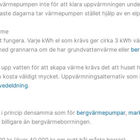
rmepumpen inte för att klara uppvärmningen under ri
allaste dagarna tar värmepumpen stället hjälp av en e
ärme
 fungera. Varje kWh el som krävs ger cirka 3 kWh 
r med grannarna om de har grundvattenvärme eller
be
 vatten för att skapa värme krävs det att huset ha
n kosta väldigt mycket. Uppvärmningsalternativ som i
vedeldning
.
 i princip densamma som för
bergvärmepumpar
,
mar
t billigare än bergvärmeborrningen.
0 kr (över 40 000 kr om nytt hål måste borras).