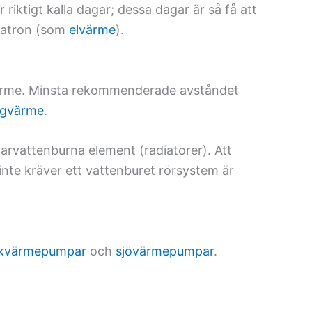
ktigt kalla dagar; dessa dagar är så få att
lpatron (som
elvärme
).
värme. Minsta rekommenderade avståndet
rgvärme
.
rvattenburna element (radiatorer). Att
nte kräver ett vattenburet rörsystem är
kvärmepumpar
och
sjövärmepumpar
.