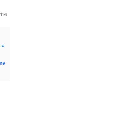
rme
me
rme