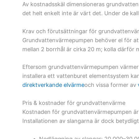
Av kostnadsskäl dimensioneras grundvattenvä
det helt enkelt inte är värt det. Under de k
Krav och förutsättningar för grundvattenv
Grundvattenvärmepumpen behöver el för att
mellan 2 borrhål är cirka 20 m; kolla därfö
Eftersom grundvattenvärmepumpen värmer upp
installera ett vattenburet elementsystem ka
direktverkande elvärme
och vissa former av
Pris & kostnader för grundvattenvärme
Kostnaden för grundvattenvärmepumpen är
Installationen av slangarna är dock betydlig
Nedläggning av slangar: 20 000–30 00