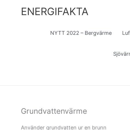
Hoppa
ENERGIFAKTA
till
innehåll
NYTT 2022 – Bergvärme
Lu
Sjövä
Grundvattenvärme
Använder grundvatten ur en brunn