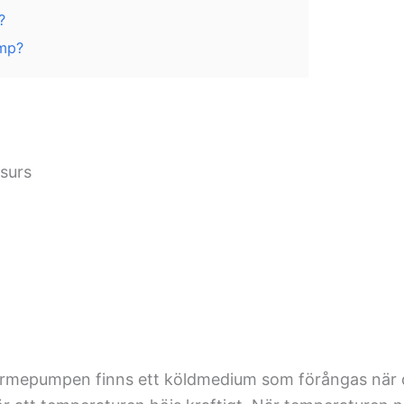
?
ump?
esurs
ärmepumpen finns ett köldmedium som förångas när d