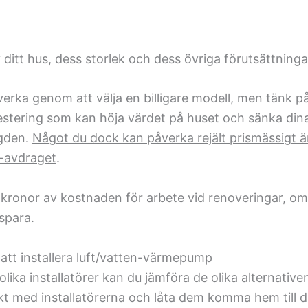
ditt hus, dess storlek och dess övriga förutsättnin
erka genom att välja en billigare modell, men tänk på 
estering som kan höja värdet på huset och sänka dina
ngden.
Något du dock kan påverka rejält prismässigt är 
-avdraget
.
0 kronor av kostnaden för arbete vid renoveringar, o
 spara.
 att installera luft/vatten-värmepump
 olika installatörer kan du jämföra de olika alternati
akt med installatörerna och låta dem komma hem till di