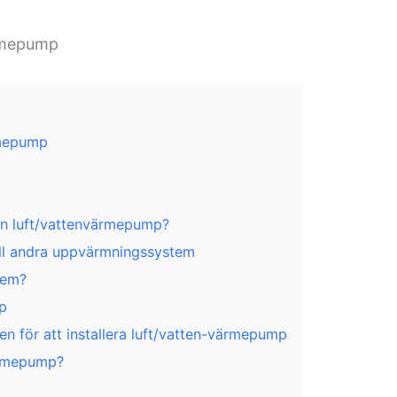
ärmepump
rmepump
 en luft/vattenvärmepump?
ill andra uppvärmningssystem
tem?
p
en för att installera luft/vatten-värmepump
värmepump?