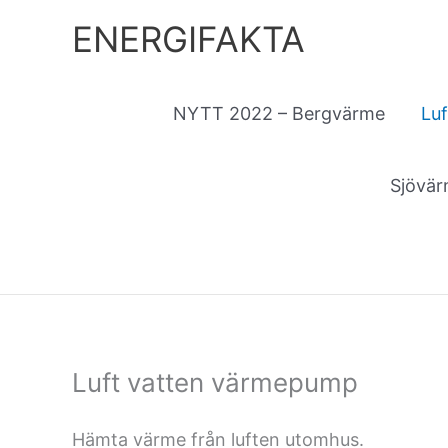
Hoppa
ENERGIFAKTA
till
innehåll
NYTT 2022 – Bergvärme
Lu
Sjövä
Luft vatten värmepump
Hämta värme från luften utomhus.