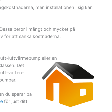
gskostnaderna, men installationen i sig kan
. Dessa beror i mångt och mycket på
av för att sänka kostnaderna.
uft-luftvärmepump eller en
klassen. Det
luft-vatten-
epumpar.
en du sparar på
me
för just ditt