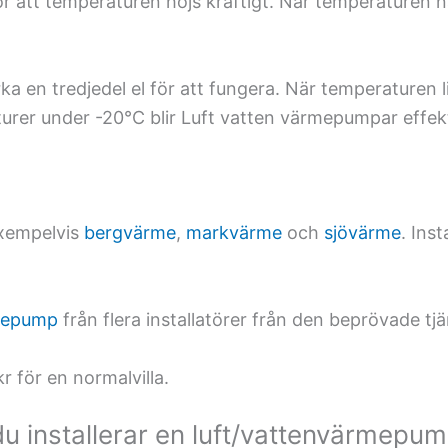
r att temperaturen höjs kraftigt. När temperaturen nå
 en tredjedel el för att fungera. När temperaturen lig
turer under -20°C blir Luft vatten värmepumpar effekt 
exempelvis
bergvärme
,
markvärme
och
sjövärme
. Ins
rmepump
från flera installatörer från den beprövade tj
r för en normalvilla.
u installerar en luft/vattenvärmepu