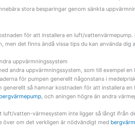
 innebära stora besparingar genom sänkta uppvärmnin
 kostnaden för att installera en luft/vattenvärmepump
hem, men det finns ändå vissa tips du kan använda dig 
l andra uppvärmningssystem
d andra uppvärmningssystem, som till exempel en l
tnaderna för pumpen generellt någonstans i medelpris
men generellt så hamnar kostnaden för att installera en 
bergvärmepump
, och aningen högre än andra värm
luft/vatten-värmesystem inte ligger så långt ifrån d
e över om det verkligen är nödvändigt med
bergvär