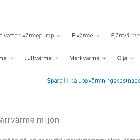
ft vatten värmepump
Elvärme
Fjärrvärme
rme
Luftvärme
Markvärme
Olja
Spara in på uppvärmningskostnad
ärrvärme miljön