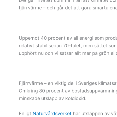
Det går inte att komma ifrån att klimatet o
fjärrvärme – och går det att göra smarta en
Uppemot 40 procent av all energi som produc
relativt stabil sedan 70-talet, men sättet so
upphört nu och vi satsar allt mer på grön el
Fjärrvärme – en viktig del i Sveriges klimats
Omkring 80 procent av bostadsuppvärmning i 
minskade utsläpp av koldioxid.
Enligt
Naturvårdsverket
har utsläppen av väx