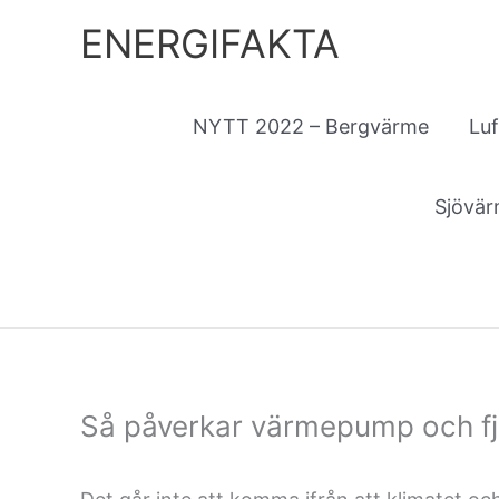
Hoppa
ENERGIFAKTA
till
innehåll
NYTT 2022 – Bergvärme
Lu
Sjövä
Så påverkar värmepump och fj