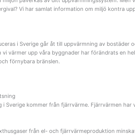
ch miljön påverkas av ditt uppvärmningssystem. Men 
ergival? Vi har samlat information om miljö kontra u
eras i Sverige går åt till uppvärmning av bostäder oc
m vi värmer upp våra byggnader har förändrats en hel d
 och förnybara bränslen.
atsning
Sverige kommer från fjärrvärme. Fjärrvärmen har var
thusgaser från el- och fjärrvärmeproduktion minskat