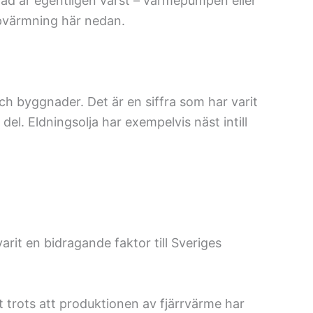
vad är egentligen värst – värmepumpen eller
ppvärmning här nedan.
h byggnader. Det är en siffra som har varit
el. Eldningsolja har exempelvis näst intill
it en bidragande faktor till Sveriges
 trots att produktionen av fjärrvärme har