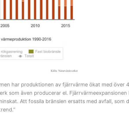
emen har produktionen av fjärrvärme ökat med över
verk som även producerar el. Fjärrvärmeexpansionen ha
 minskat. Att fossila bränslen ersatts med avfall, som 
trend.”