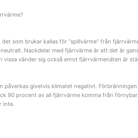
ärrvärme?
det som brukar kallas för ”spillvärme” från fjärrvärm
eutralt. Nackdelar med fjärrvärme är att det är gans
ch vissa vänder sig också emot fjärrvärmenäten är stän
påverkas givetvis klimatet negativt. Förbränningen a
dock 90 procent av all fjärrvärme komma från förnybara
 inte.