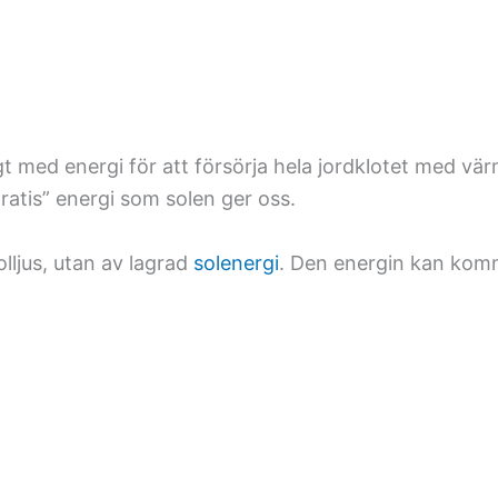
gt med energi för att försörja hela jordklotet med vär
gratis” energi som solen ger oss.
olljus, utan av lagrad
solenergi
. Den energin kan komma