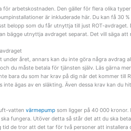
ör arbetskostnaden. Den gäller för flera olika typer 
mpinstallationer är inkluderade här. Du kan få 30 %
isst belopp som du får utnyttja till just ROT-avdrage
an bägge utnyttja avdraget separat. Det vill säga att 
-avdraget
t under året, annars kan du inte göra några avdrag al
ch du måste betala för tjänsten själv. Läs gärna mer
nte bara du som har krav på dig när det kommer till
is inte ägas av en släkting. Även dessa krav kan du hi
luft-vatten
värmepump
som ligger på 40 000 kronor. 
ka fungera. Utöver detta så står det att du ska betal
id de tror att det tar för två personer att installera