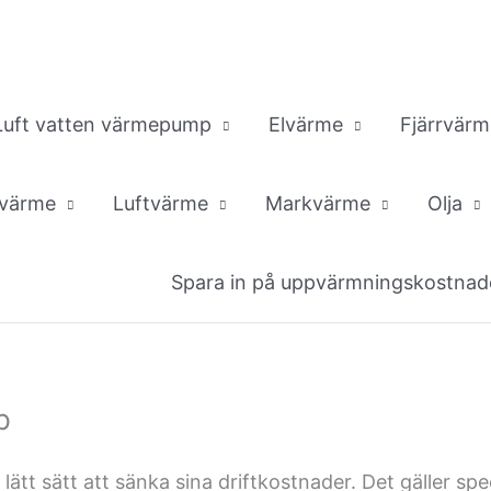
Luft vatten värmepump
Elvärme
Fjärrvärm
övärme
Luftvärme
Markvärme
Olja
Spara in på uppvärmningskostnad
p
lätt sätt att sänka sina driftkostnader. Det gäller sp