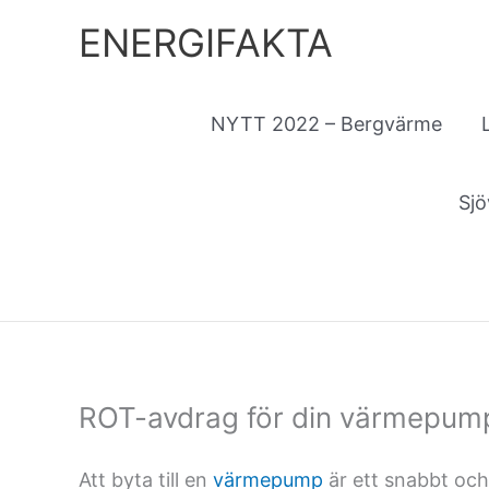
Hoppa
ENERGIFAKTA
till
innehåll
NYTT 2022 – Bergvärme
Sj
ROT-avdrag för din värmepum
Att byta till en
värmepump
är ett snabbt och 