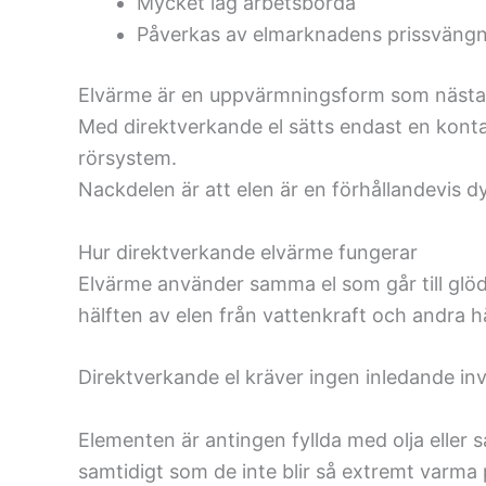
Mycket låg arbetsbörda
Påverkas av elmarknadens prissvängn
Elvärme är en uppvärmningsform som nästan 
Med direktverkande el sätts endast en konta
rörsystem.
Nackdelen är att elen är en förhållandevis d
Hur direktverkande elvärme fungerar
Elvärme använder samma el som går till glöd
hälften av elen från vattenkraft och andra hä
Direktverkande el kräver ingen inledande inv
Elementen är antingen fyllda med olja eller s
samtidigt som de inte blir så extremt varma 