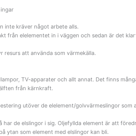
ingar
inte kräver något arbete alls.
kt från elelementet in i väggen och sedan är det kl
yr resurs att använda som värmekälla.
lampor, TV-apparater och allt annat. Det finns många
lften från kärnkraft.
estering utöver de elelement/golvvärmeslingor som ans
å har de elslingor i sig. Oljefyllda element är att fö
på ytan som element med elslingor kan bli.