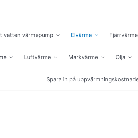
ft vatten värmepump
Elvärme
Fjärrvärme
rme
Luftvärme
Markvärme
Olja
Spara in på uppvärmningskostnad