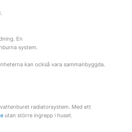
.
ldning. En
enburna system.
da enheterna kan också vara sammanbyggda.
t vattenburet radiatorsystem. Med ett
me
utan större ingrepp i huset.