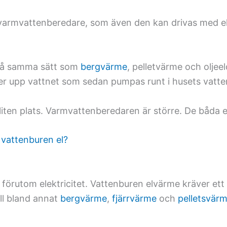
varmvattenberedare, som även den kan drivas med el
 på samma sätt som
bergvärme
, pelletvärme och oljee
r upp vattnet som sedan pumpas runt i husets vatt
is liten plats. Varmvattenberedaren är större. De bå
r vattenburen el?
 förutom elektricitet. Vattenburen elvärme kräver et
ll bland annat
bergvärme
,
fjärrvärme
och
pelletsvär