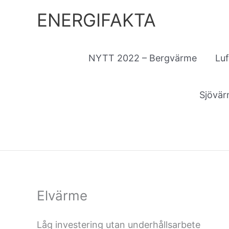
Hoppa
ENERGIFAKTA
till
innehåll
NYTT 2022 – Bergvärme
Lu
Sjövä
Elvärme
Låg investering utan underhållsarbete