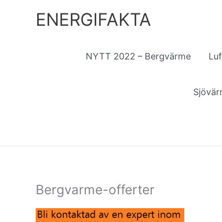
Hoppa
ENERGIFAKTA
till
innehåll
NYTT 2022 – Bergvärme
Lu
Sjövä
Bergvarme-offerter