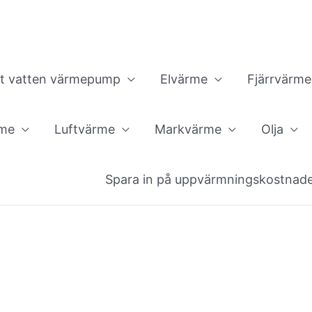
ft vatten värmepump
Elvärme
Fjärrvärme
rme
Luftvärme
Markvärme
Olja
Spara in på uppvärmningskostnad