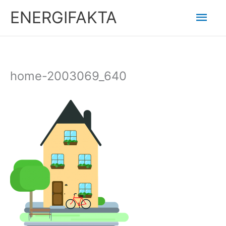
Hoppa
Huv
ENERGIFAKTA
till
innehåll
home-2003069_640