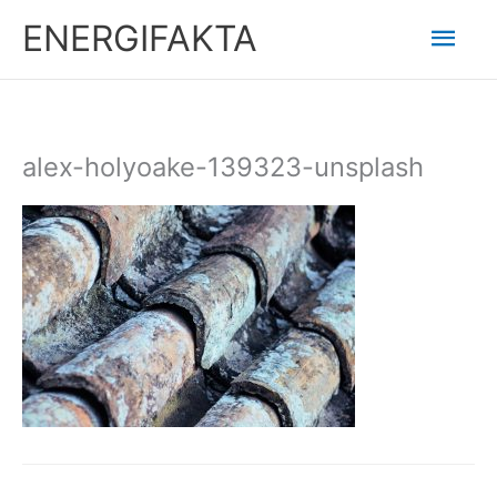
Hoppa
Huv
ENERGIFAKTA
till
innehåll
alex-holyoake-139323-unsplash